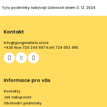
Tyto podmínky nabývají účinnosti dnem 3. 12. 2024
Z
á
p
Kontakt
a
info
@
gongmallets.store
t
+420 Noe 724 244 697 Kohl 724 003 490
í
Informace pro vás
Kontakty
Jak nakupovat
Obchodní podmínky