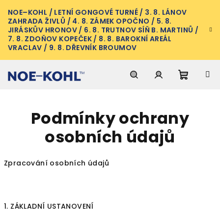
Přejít
NOE–KOHL / LETNÍ GONGOVÉ TURNÉ / 3. 8. LÁNOV
na
ZAHRADA ŽIVLŮ / 4. 8. ZÁMEK OPOČNO / 5. 8.
obsah
JIRÁSKŮV HRONOV / 6. 8. TRUTNOV SÍŇ B. MARTINŮ /
7. 8. ZDOŇOV KOPEČEK / 8. 8. BAROKNÍ AREÁL
VRACLAV / 9. 8. DŘEVNÍK BROUMOV
Nákupn
Hledat
Přihlášení
Podmínky ochrany
košík
osobních údajů
Zpracování osobních údajů
1. ZÁKLADNÍ USTANOVENÍ