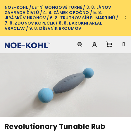
Přejít
NOE–KOHL / LETNÍ GONGOVÉ TURNÉ / 3. 8. LÁNOV
na
ZAHRADA ŽIVLŮ / 4. 8. ZÁMEK OPOČNO / 5. 8.
obsah
JIRÁSKŮV HRONOV / 6. 8. TRUTNOV SÍŇ B. MARTINŮ /
7. 8. ZDOŇOV KOPEČEK / 8. 8. BAROKNÍ AREÁL
VRACLAV / 9. 8. DŘEVNÍK BROUMOV
Nákupn
Hledat
Přihlášení
košík
Revolutionary Tunable Rub