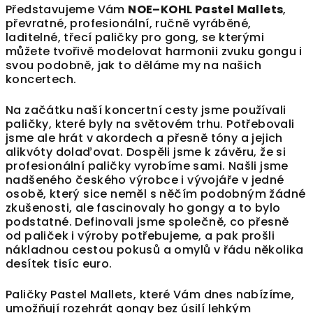
Představujeme Vám
NOE–KOHL
Pastel Mallets
,
převratné, profesionální, ručně vyráběné,
laditelné, třecí paličky pro gong, se kterými
můžete tvořivě modelovat harmonii zvuku gongu i
svou podobně, jak to děláme my na našich
koncertech.
Na začátku naší koncertní cesty jsme používali
paličky, které byly na světovém trhu. Potřebovali
jsme ale hrát v akordech a přesně tóny a jejich
alikvóty dolaďovat. Dospěli jsme k závěru, že si
profesionální paličky vyrobíme sami. Našli jsme
nadšeného českého výrobce i vývojáře v jedné
osobě, který sice neměl s něčím podobným žádné
zkušenosti, ale fascinovaly ho gongy a to bylo
podstatné. Definovali jsme společně, co přesně
od paliček i výroby potřebujeme, a pak prošli
nákladnou cestou pokusů a omylů v řádu několika
desítek tisíc euro.
Paličky Pastel Mallets, které Vám dnes nabízíme,
umožňují rozehrát gongy bez úsilí lehkým