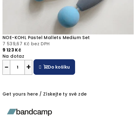
o
G
o
n
NOE-KOHL Pastel Mallets Medium Set
7 539,67 Kč bez DPH
g
9 123 Kč
Na dotaz
M
−
+
Do košíku
a
l
l
Get yours here / Získejte ty své zde
e
t
s