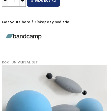
−
+
Do košíku
e
Get yours here / Získejte ty své zde
Kód:
UNIVERSAL SET