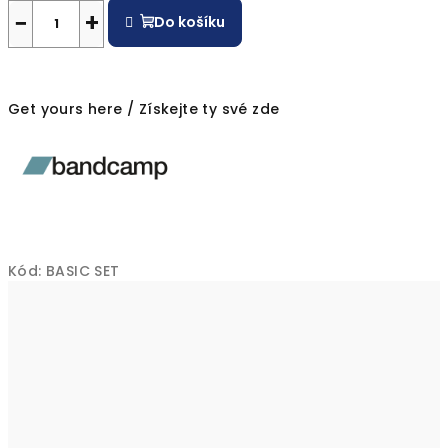
−
+
Do košíku
Get yours here / Získejte ty své zde
Kód:
BASIC SET