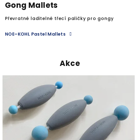
Gong Mallets
Převratné laditelné třecí paličky pro gongy
NOE–KOHL Pastel Mallets
W
e
Akce
l
c
o
m
e
t