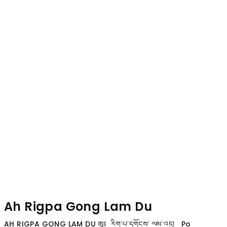
Ah Rigpa Gong Lam Du
AH RIGPA GONG LAM DU ཨཱཿ རིག་པ་དགོངས་ ལམ་འདུ། Po