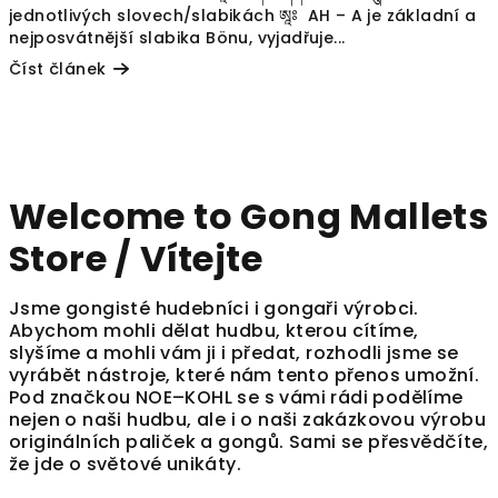
jednotlivých slovech/slabikách ཨཱཿ AH – A je základní a
nejposvátnější slabika Bönu, vyjadřuje...
Číst článek
Welcome to Gong Mallets
Store / Vítejte
Jsme gongisté hudebníci i gongaři výrobci.
Abychom mohli dělat hudbu, kterou cítíme,
slyšíme a mohli vám ji i předat, rozhodli jsme se
vyrábět nástroje, které nám tento přenos umožní.
Pod značkou NOE–KOHL se s vámi rádi podělíme
nejen o naši hudbu, ale i o naši zakázkovou výrobu
originálních paliček a gongů. Sami se přesvědčíte,
že jde o světové unikáty.