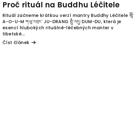
Proč rituál na Buddhu Léčitele
Rituál začneme krátkou verzí mantry Buddhy Léčitele ཨཱོྃ་
A-O-U-M གཡུ་འབྲང་ JU-DRANG བྲུྃ་འདུ། DUM-DU, která je
esencí hlubokých rituálně-léčebných manter v
tibetské...
Číst článek