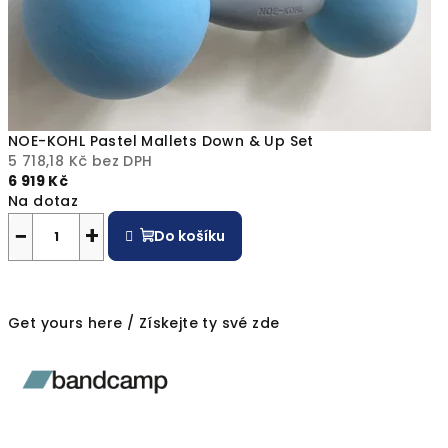
NOE-KOHL Pastel Mallets Down & Up Set
5 718,18 Kč bez DPH
6 919 Kč
Na dotaz
−
+
Do košíku
Get yours here / Získejte ty své zde