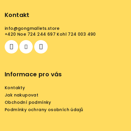
á
p
Kontakt
a
info
@
gongmallets.store
t
+420 Noe 724 244 697 Kohl 724 003 490
í
Informace pro vás
Kontakty
Jak nakupovat
Obchodní podmínky
Podmínky ochrany osobních údajů