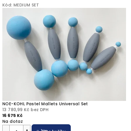
S
Kód:
MEDIUM SET
t
o
r
e
/
V
í
t
e
NOE-KOHL Pastel Mallets Universal Set
13 780,99 Kč bez DPH
j
16 675 Kč
Na dotaz
t