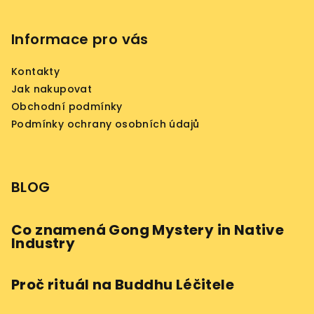
k
y
Informace pro vás
v
ý
Kontakty
p
i
Jak nakupovat
s
Obchodní podmínky
u
Podmínky ochrany osobních údajů
BLOG
Co znamená Gong Mystery in Native
Industry
Proč rituál na Buddhu Léčitele