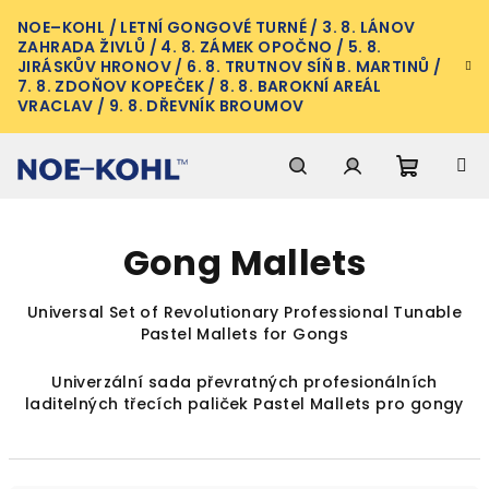
Přejít
NOE–KOHL / LETNÍ GONGOVÉ TURNÉ / 3. 8. LÁNOV
na
ZAHRADA ŽIVLŮ / 4. 8. ZÁMEK OPOČNO / 5. 8.
obsah
JIRÁSKŮV HRONOV / 6. 8. TRUTNOV SÍŇ B. MARTINŮ /
7. 8. ZDOŇOV KOPEČEK / 8. 8. BAROKNÍ AREÁL
VRACLAV / 9. 8. DŘEVNÍK BROUMOV
Nákupn
Hledat
Přihlášení
Gong Mallets
košík
Universal Set of
Revolutionary
Professional Tunable
Pastel Mallets for Gongs
Univerzální sada převratných profesionálních
laditelných třecích paliček Pastel Mallets pro gongy