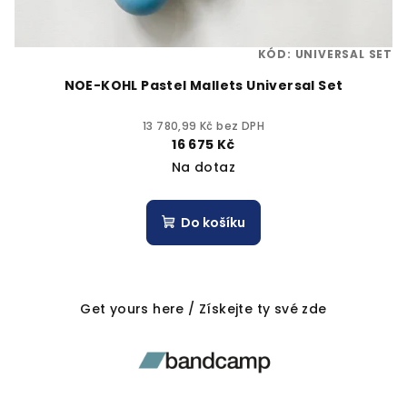
k
t
KÓD:
UNIVERSAL SET
ů
NOE-KOHL Pastel Mallets Universal Set
13 780,99 Kč bez DPH
16 675 Kč
Na dotaz
Do košíku
Get yours here / Získejte ty své zde