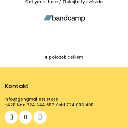
Get yours here / Získejte ty své zde
4
položek celkem
O
v
Z
l
á
á
p
Kontakt
d
a
a
c
info
@
gongmallets.store
t
í
+420 Noe 724 244 697 Kohl 724 003 490
í
p
r
v