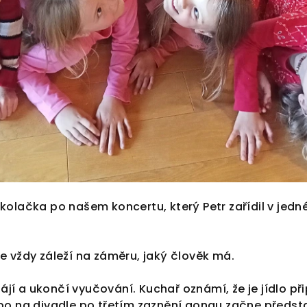
kolačka po našem koncertu, který Petr zařídil v jedn
že vždy záleží na záměru, jaký člověk má.
jí a ukončí vyučování. Kuchař oznámí, že je jídlo př
ebo na divadle po třetím zaznění gongu začne předst