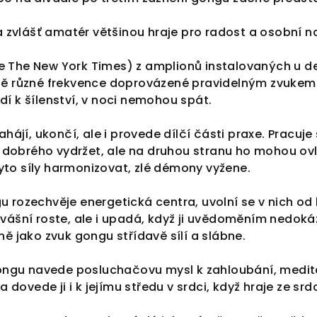
zvlášť amatér většinou hraje pro radost a osobní n
e The New York Times) z amplionů instalovaných u d
sitě různé frekvence doprovázené pravidelným zvuke
dí k šílenství, v noci nemohou spát.
jí, ukončí, ale i provede dílčí části praxe. Pracuje 
 dobrého vydržet, ale na druhou stranu ho mohou ov
yto síly harmonizovat, zlé démony vyžene.
gu rozechvěje energetická centra, uvolní se v nich od
S vášní roste, ale i upadá, když ji uvědoměním nedok
jako zvuk gongu střídavě sílí a slábne.
ngu navede posluchačovu mysl k zahloubání, medita
dovede ji i k jejímu středu v srdci, když hraje ze srdc