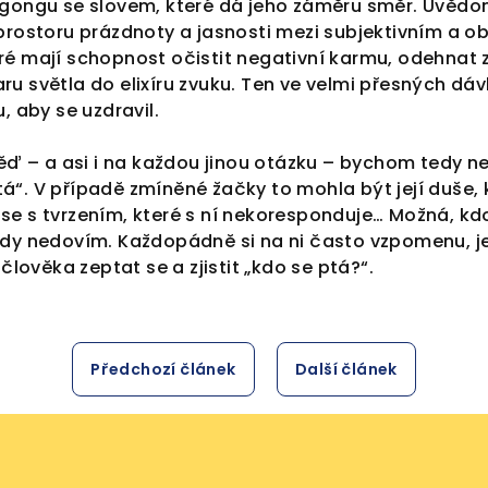
k gongu se slovem, které dá jeho záměru směr. Uvědo
 prostoru prázdnoty a jasnosti mezi subjektivním a o
eré mají schopnost očistit negativní karmu, odehnat 
aru světla do elixíru zvuku. Ten ve velmi přesných d
 aby se uzdravil.
 – a asi i na každou jinou otázku – bychom tedy ne
tá“. V případě zmíněné žačky to mohla být její duše, 
se s tvrzením, které s ní nekoresponduje… Možná, kdo v
ikdy nedovím. Každopádně si na ni často vzpomenu, j
lověka zeptat se a zjistit „kdo se ptá?“.
Předchozí článek
Další článek