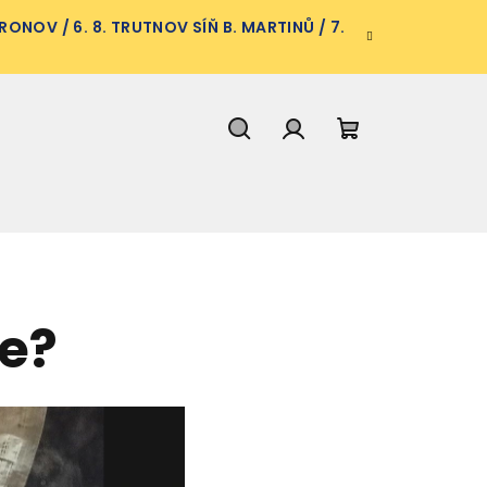
ONOV / 6. 8. TRUTNOV SÍŇ B. MARTINŮ / 7.
Hledat
Přihlášení
Nákupní
košík
je?