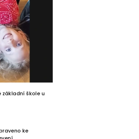
é základní škole u
ipraveno ke
avení.