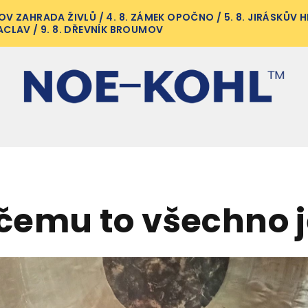
V ZAHRADA ŽIVLŮ / 4. 8. ZÁMEK OPOČNO / 5. 8. JIRÁSKŮV HR
ACLAV / 9. 8. DŘEVNÍK BROUMOV
čemu to všechno 