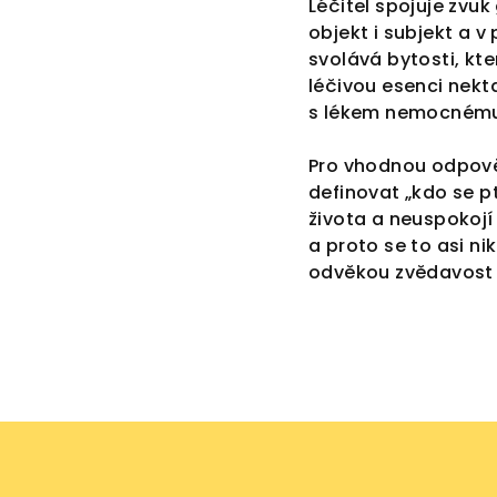
Léčitel spojuje zvu
objekt i subjekt a v
svolává bytosti, kt
léčivou esenci nekt
s lékem nemocnému,
Pro vhodnou odpověď
definovat „kdo se p
života a neuspokojí 
a proto se to asi n
odvěkou zvědavost č
Z
á