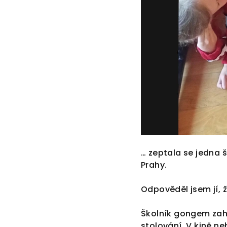
… zeptala se jedna š
Prahy.
Odpověděl jsem jí, 
Školník gongem zahá
stolování. V kině n