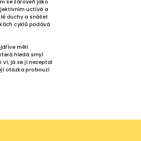
mí se zároveň jako
bjektivním uctívá a
zlé duchy a snášet
ávkách cyklů podává
jdříve měli
která hledá smyl
í, já se jí nezeptal
ejí otázka probouzí
Přeskočit
kategorie