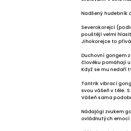
Nadšený hudebník a 
Severokorejci (podl
pouštějí velmi hla
Jihokorejce to přivá
Duchovní gongem zahá
člověku pomáhají u
Když se mu nedaří t
Tantrik vibrací gon
svou vášeň v těle. 
Vášeň sama podobně 
Nádajógi zvukem go
ovládnutých emocí a 