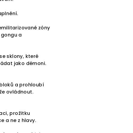
aplnění.
emilitarizované zóny
m gongu a
se sklony, které
ládat jako démoni.
 bloků a prohloubí
áže ovládnout.
ci, prožitku
e a ne z hlavy.