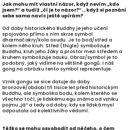
Jak mohu mít vlastní názor, když nevím „kdo
jsem?“ a tudíž „čí je to názor?“… když si poznání
sebe sama navíc ještě upírám?
Od doby historického Buddhy je jeho učení
spojováno přímo s ním skrze symbol
dharmačakry/kola osudu. Je to bod/střed a
kolem něho kruh. Střed (thigle) symbolizuje
Buddhu, kruh jeho žáky a prostor mezi středem a
kruhem symbolizuje nauku. Obraz/symbol je to
podobný, jaký vidíme na většině gongů. I náš
gong na obrázku tento symbol reprezentuje.
Vznik gongu se sice datuje do doby
bronzové/období tři tisíce let před historickým
Buddhu, ale symbolika bodu, kolem kterého se
všechno točí, je lidskému egu známa od vzniku
pojmu „já“ a tedy od doby, kdy se lidská mysl
odpoutala od kolektivního vědomí.
Těžko se mohu osvobodit od něčeho, o čem