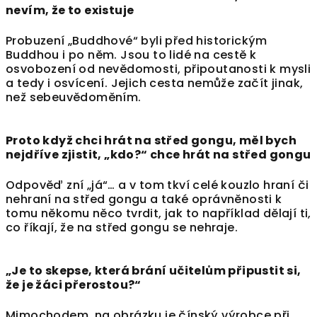
nevím, že to existuje
Probuzení „Buddhové“ byli před historickým
Buddhou i po něm. Jsou to lidé na cestě k
osvobození od nevědomosti, připoutanosti k mysli
a tedy i osvícení. Jejich cesta nemůže začít jinak,
než sebeuvědoměním.
Proto když chci hrát na střed gongu, měl bych
nejdříve zjistit, „kdo?“ chce hrát na střed gongu
Odpověď zní „já“… a v tom tkví celé kouzlo hraní či
nehraní na střed gongu a také oprávněnosti k
tomu někomu něco tvrdit, jak to například dělají ti,
co říkají, že na střed gongu se nehraje.
„Je to skepse, která brání učitelům připustit si,
že je žáci přerostou?“
Mimochodem, na obrázku je čínský výrobce při