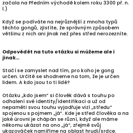
začala na Předním východě kolem roku 3300 př. n.
l.)
Když se podíváte na nejrůznější z mnoha typů
těchto gongů, zjistíte, že správným způsobem
většinu z nich ani jinak než přes střed nerozezníte.
Odpovědět na tuto otázku si můžeme ale i
jinak…
Stačí se zamyslet nad tím, pro koho je gong
určen. Určitě se shodneme na tom, že je určen
lidem. A kdo jsou to ti lidé?
Otázku „kdo jsem“ si člověk dává s touhu po
odhalení své identity/identifikaci a už od
nepaměti svou touhu vyjadřuje vizí „středu“
spojenou s pojmem „já“. Kde je střed člověka a na
jaké úrovni je chápán se různí, když ale máme
někomu ukázat na ono „já“, zřejmě svůj
ukazováček namíříme na oblast hrudi/srdce.