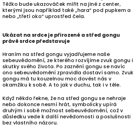
Těžko bude ukazováček mířit na jiné z center,
kterými jsou například také „hara“ pod pupkem a
nebo „třetí oko“ uprostřed čela.
Ukázat na srdce je přirozené a střed gongu
právě srdce představuje
Hraním na střed gongu vyjadřujeme naše
sebeuvědomění, ze kterého rozvíjíme zvuk gongu i
skutky svého života. Po zaznění gongu se navíc
ono sebeuvědomění zpravidla dostaví samo. Zvuk
gongu má tu kouzelnou moc dovést nás v
okamžiku k sobě. A to jak v duchu, tak i v těle.
Když někdo řekne, že na střed gongu se nehraje
nebo dokonce nesmí hrát, symbolicky upírá
druhým i sobě možnost sebeuvědomění, což v
důsledku vede k další nevědomosti a poslušnosti
bez vlastního názoru.