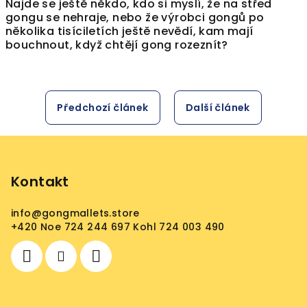
Najde se ještě někdo, kdo si myslí, že na střed
gongu se nehraje, nebo že výrobci gongů po
několika tisíciletích ještě nevědí, kam mají
bouchnout, když chtějí gong rozeznít?
Předchozí článek
Další článek
Z
á
p
Kontakt
a
info
@
gongmallets.store
t
+420 Noe 724 244 697 Kohl 724 003 490
í