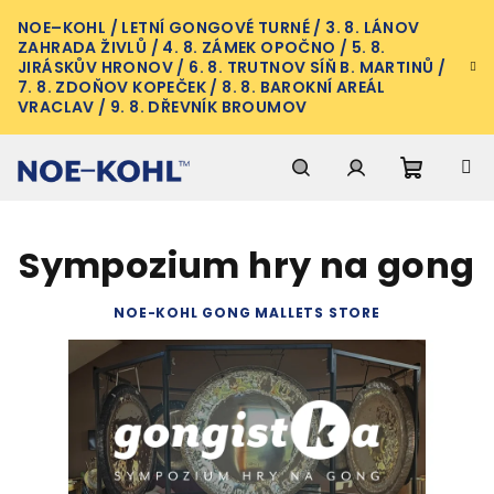
Přejít
NOE–KOHL / LETNÍ GONGOVÉ TURNÉ / 3. 8. LÁNOV
na
ZAHRADA ŽIVLŮ / 4. 8. ZÁMEK OPOČNO / 5. 8.
obsah
JIRÁSKŮV HRONOV / 6. 8. TRUTNOV SÍŇ B. MARTINŮ /
7. 8. ZDOŇOV KOPEČEK / 8. 8. BAROKNÍ AREÁL
VRACLAV / 9. 8. DŘEVNÍK BROUMOV
Nákupn
Hledat
Přihlášení
Sympozium hry na gong
košík
NOE-KOHL GONG MALLETS STORE