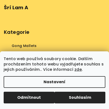
Šrí Lam A
Kategorie
Gong Mallets
Gong
Tento web používá soubory cookie. Dalším
procházením tohoto webu vyjadřujete souhlas s
Vinyl
jejich používáním.. Více informací
zde
.
Koncerty a semináře
Nastavení
Copyright 2026
NOE-KOHL Gong Mallets Store
.
Všechna práva vyhrazena.
Odmítnout
Souhlasím
Vytvořil Shoptet