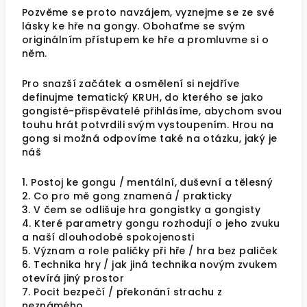
Pozvěme se proto navzájem, vyznejme se ze své
lásky ke hře na gongy. Obohaťme se svým
originálním přístupem ke hře a promluvme si o
něm.
Pro snazší začátek a osmělení si nejdříve
definujme tematický KRUH, do kterého se jako
gongisté-přispěvatelé přihlásíme, abychom svou
touhu hrát potvrdili svým vystoupením. Hrou na
gong si možná odpovíme také na otázku, jaký je
náš
1. Postoj ke gongu / mentální, duševní a tělesný
2. Co pro mě gong znamená / prakticky
3. V čem se odlišuje hra gongistky a gongisty
4. Které parametry gongu rozhodují o jeho zvuku
a naší dlouhodobé spokojenosti
5. Význam a role paličky při hře / hra bez paliček
6. Technika hry / jak jiná technika novým zvukem
otevírá jiný prostor
7. Pocit bezpečí / překonání strachu z
neznámého