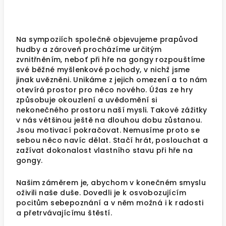
Na sympoziích společně objevujeme prapůvod
hudby a zároveň procházíme určitým
zvnitřněním, neboť při hře na gongy rozpouštíme
své běžné myšlenkové pochody, v nichž jsme
jinak uvězněni. Unikáme z jejich omezení a to nám
otevírá prostor pro něco nového. Úžas ze hry
způsobuje okouzlení a uvědomění si
nekonečného prostoru naší mysli. Takové zážitky
v nás většinou ještě na dlouhou dobu zůstanou.
Jsou motivací pokračovat. Nemusíme proto se
sebou něco navíc dělat. Stačí hrát, poslouchat a
zažívat dokonalost vlastního stavu při hře na
gongy.
Našim záměrem je, abychom v konečném smyslu
oživili naše duše. Dovedli je k osvobozujícím
pocitům sebepoznání a v něm možná i k radosti
a přetrvávajícímu štěstí.