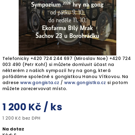
Telefonicky +420 724 244 697 (Miroslav Noe) +420
724
003 490 (Petr Kohl)
si můžete domluvit účast na
některém z našich sympozií hry na gong, která
pořádáme společně s gongistkou Hanou Vítkovou. Na
adrese
www.gongista.cz
/
www.gongistka.cz
si potom
můžete zarezervovat místo.
1 200 Kč
/ ks
1 200 Kč bez DPH
Měrná
Na dotaz
cena: