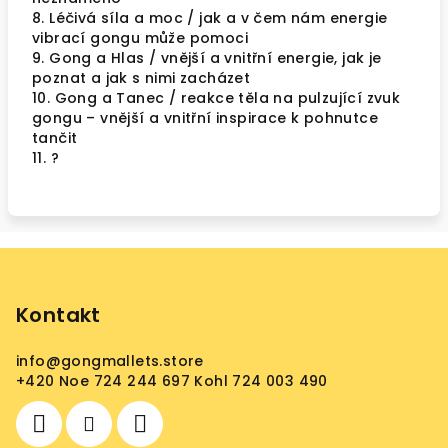
8. Léčivá síla a moc / jak a v čem nám energie
vibrací gongu může pomoci
9. Gong a Hlas / vnější a vnitřní energie, jak je
poznat a jak s nimi zacházet
10. Gong a Tanec / reakce těla na pulzující zvuk
gongu – vnější a vnitřní inspirace k pohnutce
tančit
11. ?
Z
á
p
Kontakt
a
info
@
gongmallets.store
t
+420 Noe 724 244 697 Kohl 724 003 490
í